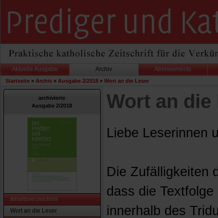
Aktuelle Ausgabe
Archiv
Abonnements
Startseite
»
Archiv
»
Ausgabe 2/2018
»
Wort an die Leser
Wort an die
archivierte
Ausgabe 2/2018
Liebe Leserinnen 
Die Zufälligkeiten
dass die Textfolge
Inhaltsverzeichnis
innerhalb des Trid
Wort an die Leser