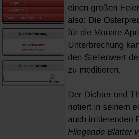
Leseprobe 1
einen großen Feier
Leseprobe 2
Autorinnen / Autoren
also: Die Osterpre
für die Monate Apri
Die Schriftleitung
Unterbrechung kan
der Zeitschrift
stellt sich vor.
den Stellenwert d
Suche in Artikeln
zu meditieren.
Der Dichter und Th
notiert in seinem
auch irritierenden
Fliegende Blätter 