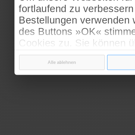
fortlaufend zu verbesser
Bestellungen verwenden w
des Buttons »OK« stimme
Cookies zu. Sie können 
verschiedenen Cookies ak
Alle ablehnen
bestätigen.
Weitere Informationen erh
Datenschutzerklärung
.