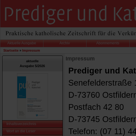
Aktuelle Ausgabe
Archiv
Abonnements
Startseite
»
Impressum
Impressum
aktuelle
Ausgabe 5/2026
Prediger und Ka
Senefelderstraße 
D-73760 Ostfilder
Postfach 42 80
D-73745 Ostfilder
Inhaltsverzeichnis
Telefon: (07 11) 4
Wort an die Leser