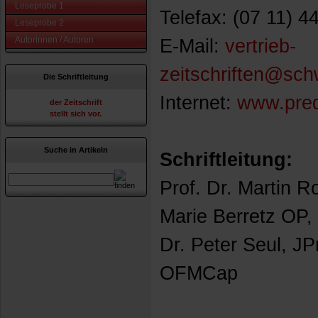
Leseprobe 1
Telefax: (07 11) 4
Leseprobe 2
Autorinnen / Autoren
E-Mail:
vertrieb-
zeitschriften@sc
Die Schriftleitung
Internet:
www.pred
der Zeitschrift
stellt sich vor.
Suche in Artikeln
Schriftleitung:
Prof. Dr. Martin Ro
Marie Berretz OP,
Dr. Peter Seul, JP
OFMCap