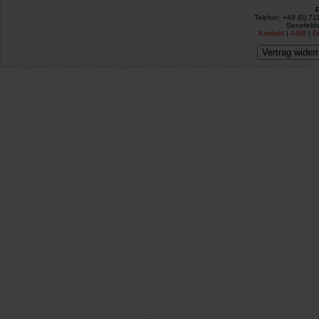
Telefon: +49 (0) 71
Senefelde
Kontakt
|
AGB
|
D
Vertrag wider