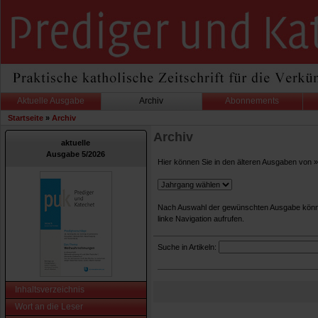
Aktuelle Ausgabe
Archiv
Abonnements
Startseite
»
Archiv
Archiv
aktuelle
Ausgabe 5/2026
Hier können Sie in den älteren Ausgaben von 
Nach Auswahl der gewünschten Ausgabe können 
linke Navigation aufrufen.
Suche in Artikeln:
Inhaltsverzeichnis
Wort an die Leser