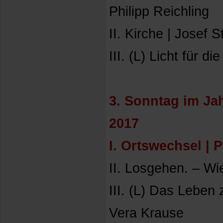
Philipp Reichling
II. Kirche | Josef S
III. (L) Licht für d
3. Sonntag im Jah
2017
I. Ortswechsel | 
II. Losgehen. – Wie
III. (L) Das Lebe
Vera Krause