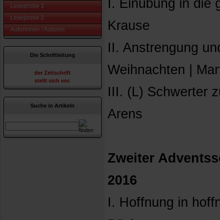
I. Einübung in die
Leseprobe 1
Leseprobe 2
Krause
Autorinnen / Autoren
II. Anstrengung u
Die Schriftleitung
Weihnachten | Mar
der Zeitschrift
stellt sich vor.
III. (L) Schwerter 
Suche in Artikeln
Arens
Zweiter Adventss
2016
I. Hoffnung in hoff