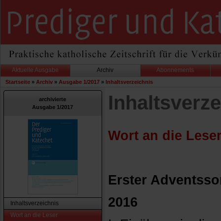
Aktuelle Ausgabe
Archiv
Abonnements
Startseite
»
Archiv
»
Ausgabe 1/2017
»
Inhaltsverzeichnis
Inhaltsverze
archivierte
Ausgabe 1/2017
Wort an die Lese
Erster Adventsso
2016
Inhaltsverzeichnis
Wort an die Leser