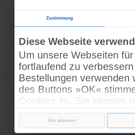
Zustimmung
Diese Webseite verwend
Um unsere Webseiten für 
fortlaufend zu verbesser
Bestellungen verwenden w
des Buttons »OK« stimme
Cookies zu. Sie können 
verschiedenen Cookies ak
Alle ablehnen
bestätigen.