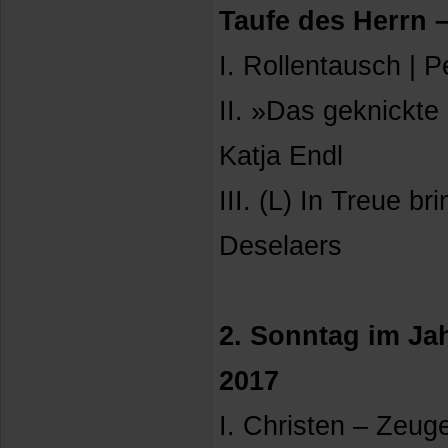
Taufe des Herrn –
I. Rollentausch | P
II. »Das geknickte 
Katja Endl
III. (L) In Treue br
Deselaers
2. Sonntag im Jah
2017
I. Christen – Zeug