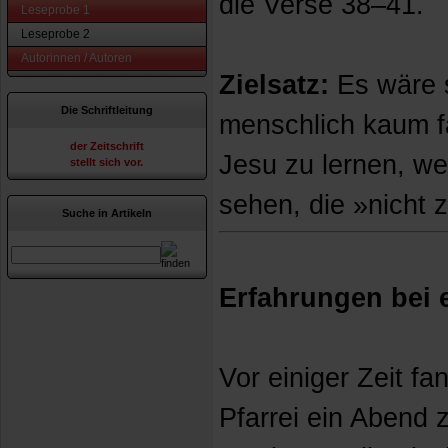
die Verse 38–41.
Leseprobe 1
Leseprobe 2
Autorinnen / Autoren
Zielsatz:
Es wäre 
Die Schriftleitung
menschlich kaum f
der Zeitschrift
Jesu zu lernen, we
stellt sich vor.
sehen, die »nicht 
Suche in Artikeln
Erfahrungen bei
Vor einiger Zeit f
Pfarrei ein Abend