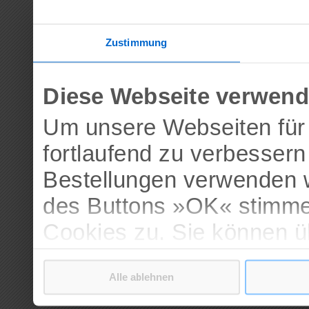
Zustimmung
Diese Webseite verwend
Um unsere Webseiten für 
fortlaufend zu verbesser
Bestellungen verwenden w
des Buttons »OK« stimme
Cookies zu. Sie können 
verschiedenen Cookies ak
Alle ablehnen
bestätigen.