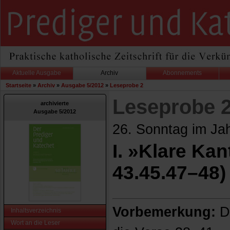
Aktuelle Ausgabe
Archiv
Abonnements
Startseite
»
Archiv
»
Ausgabe 5/2012
»
Leseprobe 2
Leseprobe 
archivierte
Ausgabe 5/2012
26. Sonntag im Ja
I. »Klare Ka
43.45.47–48)
Vorbemerkung:
Di
Inhaltsverzeichnis
Wort an die Leser