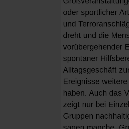
Großveranstaltungen
oder sportlicher A
und Terroranschläg
dreht und die Men
vorübergehender E
spontaner Hilfsber
Alltagsgeschäft zu
Ereignisse weitere 
haben. Auch das V
zeigt nur bei Einz
Gruppen nachhalti
sagen manche. Gro