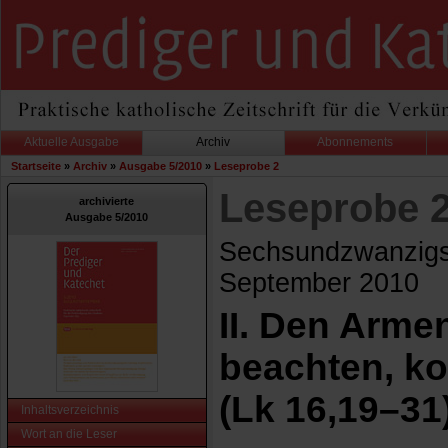
Aktuelle Ausgabe
Archiv
Abonnements
Startseite
»
Archiv
»
Ausgabe 5/2010
»
Leseprobe 2
Leseprobe 
archivierte
Ausgabe 5/2010
Sechsundzwanzigst
September 2010
II. Den Arme
beachten, ko
(Lk 16,19–31
Inhaltsverzeichnis
Wort an die Leser