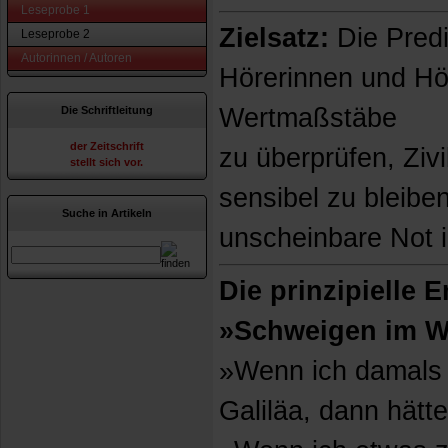
Leseprobe 1
Zielsatz:
Die Predig
Leseprobe 2
Autorinnen / Autoren
Hörerinnen und Hör
Wertmaßstäbe
Die Schriftleitung
der Zeitschrift
zu überprüfen, Ziv
stellt sich vor.
sensibel zu bleiben
Suche in Artikeln
unscheinbare Not 
Die prinzipielle
»Schweigen im W
»Wenn ich damals 
Galiläa, dann hätt