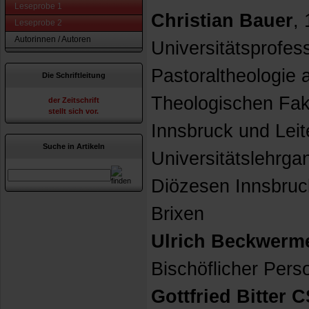
Leseprobe 1
Christian Bauer
, 
Leseprobe 2
Autorinnen / Autoren
Universitätsprofess
Pastoraltheologie 
Die Schriftleitung
Theologischen Faku
der Zeitschrift
stellt sich vor.
Innsbruck und Leit
Suche in Artikeln
Universitätslehrga
Diözesen Innsbruc
Brixen
Ulrich Beckwerm
Bischöflicher Pers
Gottfried Bitter 