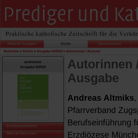
Aktuelle Ausgabe
Archiv
Abonnements
Startseite
»
Archiv
»
Ausgabe 6/2018
»
Autorinnen / Autoren
Autorinnen 
archivierte
Ausgabe 6/2018
Ausgabe
Andreas Altmiks
,
Pfarrverband Zugsp
Berufseinführung f
Inhaltsverzeichnis
Erzdiözese Münche
Wort an die Leser