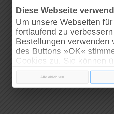
Diese Webseite verwend
Um unsere Webseiten für 
fortlaufend zu verbesser
Bestellungen verwenden w
des Buttons »OK« stimme
Cookies zu. Sie können 
verschiedenen Cookies ak
Alle ablehnen
bestätigen.
Weitere Informationen erh
Datenschutzerklärung
.