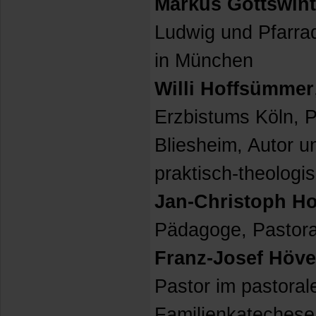
Markus Gottswint
Ludwig und Pfarrad
in München
Willi Hoffsümmer
Erzbistums Köln, Pf
Bliesheim, Autor u
praktisch-theolog
Jan-Christoph H
Pädagoge, Pastora
Franz-Josef Höve
Pastor im pastoral
Familienkatechese,