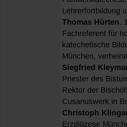
Lehrerfortbildung 
Thomas Hürten
, 
Fachreferent für h
katechetische Bild
München, verheirat
Siegfried Kleyma
Priester des Bistu
Rektor der Bischöf
Cusanuswerk in B
Christoph Klinga
Erzdiözese Münche