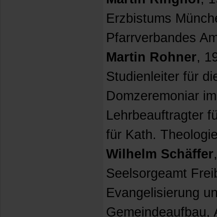
Erzbistums Münche
Pfarrverbandes Am
Martin Rohner
, 1
Studienleiter für d
Domzeremoniar im
Lehrbeauftragter fü
für Kath. Theologi
Wilhelm Schäffer
Seelsorgeamt Freib
Evangelisierung un
Gemeindeaufbau, A