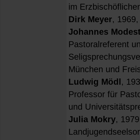
im Erzbischöfliche
Dirk Meyer
, 1969,
Johannes Modes
Pastoralreferent un
Seligsprechungsve
München und Freis
Ludwig Mödl
, 193
Professor für Pasto
und Universitätspr
Julia Mokry
, 1979
Landjugendseelsor