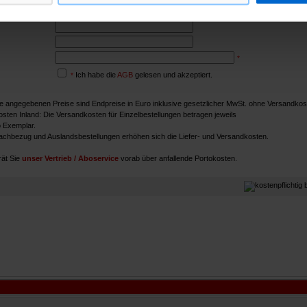
*
Ich habe die
AGB
gelesen und akzeptiert.
*
ie angegebenen Preise sind Endpreise in Euro inklusive gesetzlicher MwSt. ohne Versandkos
sten Inland: Die Versandkosten für Einzelbestellungen betragen jeweils
o Exemplar.
achbezug und Auslandsbestellungen erhöhen sich die Liefer- und Versandkosten.
ät Sie
unser Vertrieb / Aboservice
vorab über anfallende Portokosten.