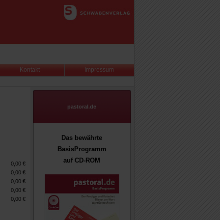
Kontakt
Impressum
pastoral.de
Das bewährte
BasisProgramm
auf CD-ROM
0,00
€
0,00
€
0,00
€
0,00
€
0,00
€