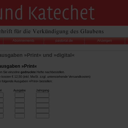
Abonnements
pastoral.de
Anzeigen
ausgaben »Print« und »digital«
ausgaben »Print«
n Sie einzelne
gedruckte
Hefte nachbestellen.
e kosten € 12,50 (inkl. MwSt. zzgl. untenstehende Versandkosten)
 folgende Ausgaben »Print« bestellen:
l
Ausgabe
Jahrgang