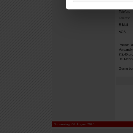
Land:
Telefon:
Telefax:
E-Mail:
AGB
Preise: D
Versandko
€ 2,40 pr
Bei Mehrf
Gerne ber
Donnerstag, 06. August 2026