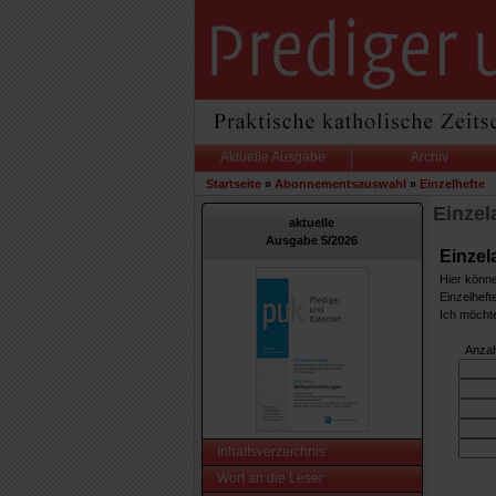
Aktuelle Ausgabe
Archiv
Startseite
»
Abonnementsauswahl
»
Einzelhefte
Einzel
aktuelle
Ausgabe 5/2026
Einzel
Hier könne
Einzelheft
Ich möchte
Anzah
Inhaltsverzeichnis
Wort an die Leser