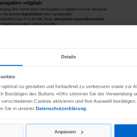
ausgaben »digital«
rgang 2017 stehen Ihnen alle Ausgaben in digitaler Form zur Verfügung.
n Sie einzelne
digitalisierte
Hefte nachbestellen.
inzelhefte kosten € 12,50 (inkl. MwSt.
sind jedoch versandkostenfrei
)
 folgende Ausgaben »digital« bestellen:
l
Ausgabe
Jahrgang
Details
inklusive 7% MwSt.:
Cookies
Summe:
zzgl. Versandkosten für Printausgaben 
optimal zu gestalten und fortlaufend zu verbessern sowie zur 
ch Bestätigen des Buttons »OK« stimmen Sie der Verwendung un
* erforderl
verschiedenen Cookies aktivieren und Ihre Auswahl bestätigen.
Herr
Frau
keine Angabe
*
en Sie in unserer
Datenschutzerklärung
.
*
e:
*
:
*
*
Anpassen
itution: