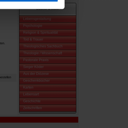
Bücher & mehr
Lebensgestaltung
Psychologie
Religion & Spiritualität
Tod & Trauer
ten.
Theologisches Sachbuch
Theologie / Wissenschaft
Pastorale Praxis
Sieger Köder
Aus der Diözese
Geschenkbücher
Karten
Lebensart
Geschichte
Zeitschriften