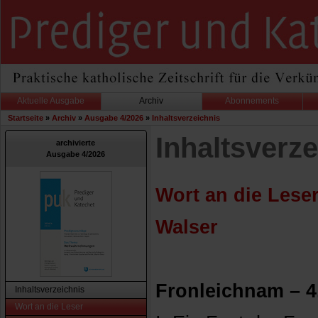
Aktuelle Ausgabe
Archiv
Abonnements
Startseite
»
Archiv
»
Ausgabe 4/2026
»
Inhaltsverzeichnis
Inhaltsverze
archivierte
Ausgabe 4/2026
Wort an die Leser
Walser
Fronleichnam – 4
Inhaltsverzeichnis
Wort an die Leser