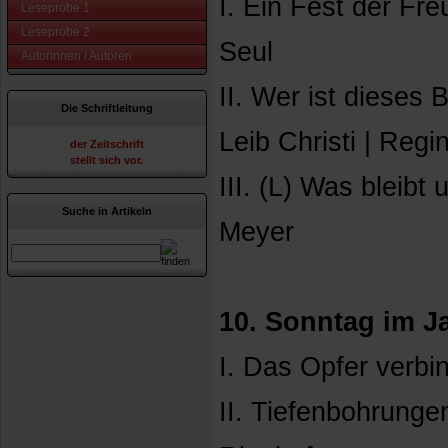
I. Ein Fest der Fr
Leseprobe 1
Leseprobe 2
Seul
Autorinnen / Autoren
II. Wer ist dieses
Die Schriftleitung
Leib Christi | Regi
der Zeitschrift
stellt sich vor.
III. (L) Was bleibt
Suche in Artikeln
Meyer
10. Sonntag im Ja
I. Das Opfer verbi
II. Tiefenbohrunge